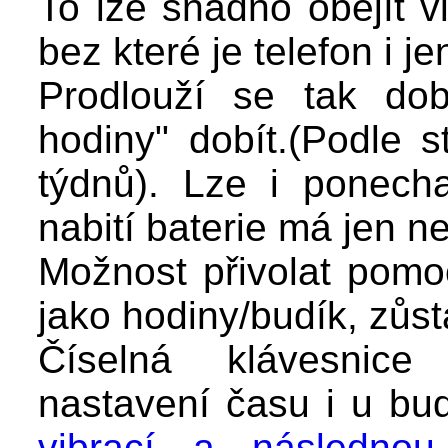
To lze snadno obejít v
bez které je telefon i j
Prodlouží se tak dob
hodiny" dobít.(Podle s
týdnů). Lze i ponecha
nabití baterie má jen n
Možnost přivolat pomo
jako hodiny/budík, zůst
Číselná klávesnice
nastavení času i u bu
vibrací a následnou