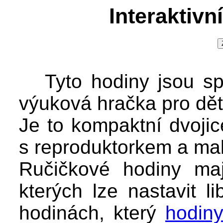
Interaktivn
Tyto hodiny jsou spec
výuková hračka pro dět
Je to kompaktní dvojic
s reproduktorkem a malý
Ručičkové hodiny maj
kterých lze nastavit l
hodinách, který
hodin