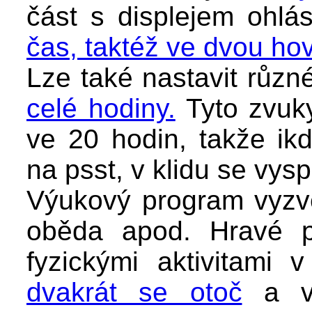
část s displejem ohlás
čas, taktéž ve dvou ho
Lze také nastavit růz
celé hodiny.
Tyto zvuky
ve 20 hodin, takže ik
na psst, v klidu se vysp
Výukový program vyzv
oběda apod. Hravé p
fyzickými aktivitami 
dvakrát se otoč
a v 