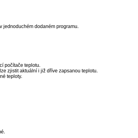
ajů v jednoduchém dodaném programu.
í počítače teplotu.
zjistit aktuální i již dříve zapsanou teplotu.
né teploty.
mé.