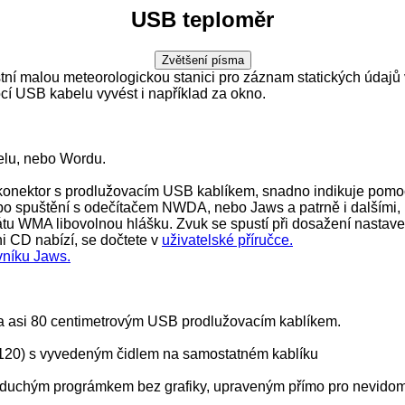
USB teploměr
vlastní malou meteorologickou stanici pro záznam statických úd
cí USB kabelu vyvést i například za okno.
elu, nebo Wordu.
 konektor s prodlužovacím USB kablíkem, snadno indikuje pomoc
po spuštění s odečítačem NWDA, nebo Jaws a patrně i dalšími, lze 
mátu WMA libovolnou hlášku. Zvuk se spustí při dosažení nastave
i CD nabízí, se dočtete v
uživatelské příručce.
vníku Jaws.
 a asi 80 centimetrovým USB prodlužovacím kablíkem.
 120) s vyvedeným čidlem na samostatném kablíku
ednoduchým prográmkem bez grafiky, upraveným přímo pro nevido