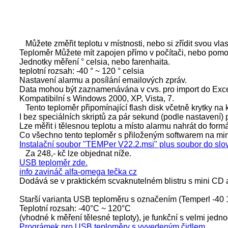
Můžete změřit teplotu v místnosti, nebo si zřídit svou 
Teploměr Můžete mít zapojen přímo v počítači, nebo pomo
Jednotky měření ° celsia, nebo farenhaita.
teplotní rozsah: -40 ° ~ 120 ° celsia
Nastavení alarmu a posílání emailových zpráv.
Data mohou být zaznamenávána v cvs. pro import do Exc
Kompatibilní s Windows 2000, XP, Vista, 7.
Tento teploměr připomínající flash disk včetně krytky na
I bez speciálních skriptů za pár sekund (podle nastavení) 
Lze měřit i tělesnou teplotu a místo alarmu nahrát do for
Co všechno tento teploměr s přiloženým softwarem na min
Instalační soubor "TEMPer V22.2.msi" plus soubor do slo
Za 248,- kč lze objednat níže.
USB teploměr zde.
info zavináč alfa-omega tečka cz
Dodává se v praktickém scvaknutelném blistru s mini CD
Starší varianta USB teploměru s označením (Temperl -40
Teplotní rozsah: -40°C ~ 120°C
(vhodné k měření tělesné teploty), je funkční s velmi j
Prográmek pro USB teploměry s vyvedeným čidlem.