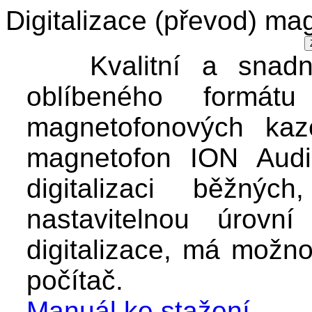
Digitalizace (převod) m
Kvalitní a snadnou
oblíbeného form
magnetofonových kaze
magnetofon ION Audio
digitalizaci běžn
nastavitelnou úrovní
digitalizace, má možno
počítač.
Manuál ke stažení.