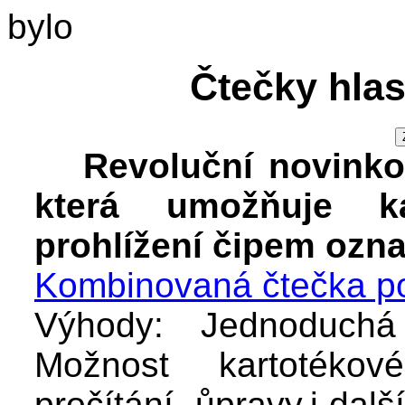
bylo
Čtečky hla
Revoluční novinko
která umožňuje ka
prohlížení čipem ozn
Kombinovaná čtečka p
Výhody: Jednoduchá
Možnost kartotéko
pročítání, ůpravy,i dalš