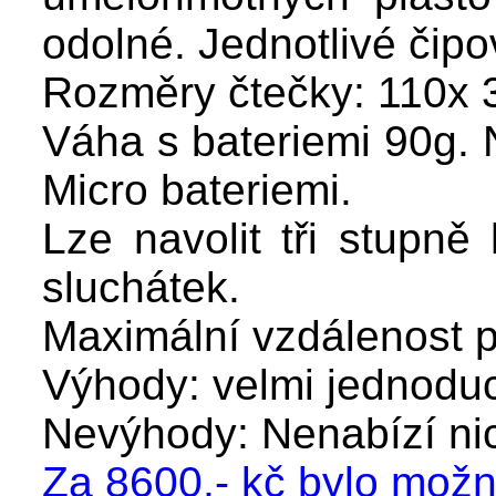
odolné. Jednotlivé čipo
Rozměry čtečky: 110x 
Váha s bateriemi 90g.
Micro bateriemi.
Lze navolit tři stupně 
sluchátek.
Maximální vzdálenost pr
Výhody: velmi jednodu
Nevýhody: Nenabízí ni
Za 8600,- kč bylo možn