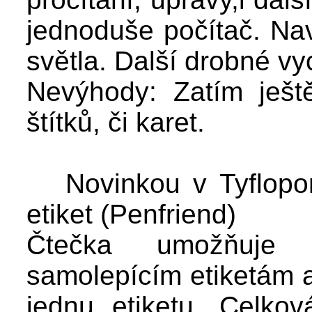
jednoduše počítač. Nav
světla. Další drobné vy
Nevýhody: Zatím ješt
štítků, či karet.
Novinkou v Tyflopom
etiket (Penfriend)
Čtečka umožňuje 
samolepícím etiketám 
jednu etiketu. Celkov