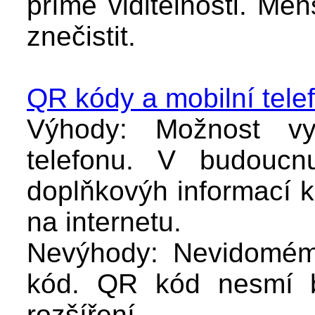
přímé viditelnosti. Men
znečistit.
QR kódy a mobilní tele
Výhody: Možnost vy
telefonu. V budoucn
doplňkovýh informací
na internetu.
Nevýhody: Nevidomému
kód. QR kód nesmí b
rozšíření.