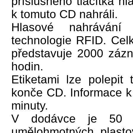
příslušného tlačítka h
k tomuto CD nahráli.
Hlasové nahrávání
technologie RFID. Cel
představuje 2000 zázn
hodin.
Etiketami lze polepit
konče CD. Informace k 
minuty.
V dodávce je 50 
umělohmotných plasto