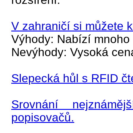
V zahraničí si můžete 
Výhody: Nabízí mnoho 
Nevýhody: Vysoká cena
Slepecká hůl s RFID čt
Srovnání nejznáměj
popisovačů.